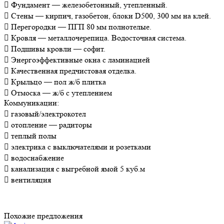
 Фундамент — железобетонный, утепленный.

Стены — кирпич, газобетон, блоки D500, 300 мм на клей.

Перегородки — ПГП 80 мм полнотелые.

Кровля — металлочерепица. Водосточная система.

Подшивы кровли — софит.

Энергоэффективные окна с ламинацией

Качественная предчистовая отделка.

Крыльцо — пол ж/б плитка

Отмоска — ж/б с утеплением
Коммуникации:

газовый/электрокотел

отопление — радиторы

теплый полы

электрика с выключателями и розетками

водоснабжение

канализация с выгребной ямой 5 куб.м

вентиляция
Похожие предложения