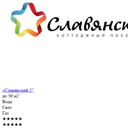
«Славянский 2″
до 50 м2
Вода
Свет
Газ
★★★★★
★★★★★