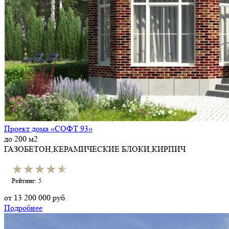
Проект дома «СОФТ 93»
до 200 м2
ГАЗОБЕТОН,КЕРАМИЧЕСКИЕ БЛОКИ,КИРПИЧ
★★★★★
★★★★★
Рейтинг: 5
от
13 200 000
руб.
Подробнее