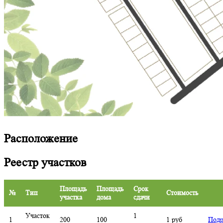
Расположение
Реестр участков
Площадь
Площадь
Срок
№
Тип
Стоимость
участка
дома
сдачи
Участок
1
1
200
100
1 руб
Подр