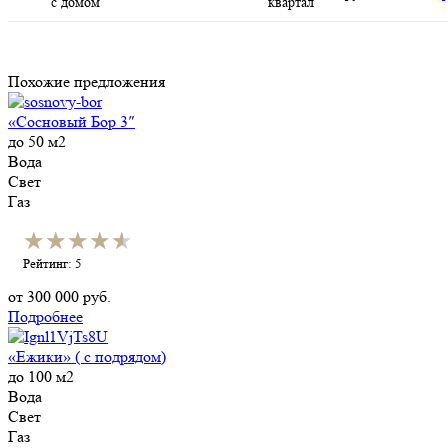
с домом
квартал
Похожие предложения
«Сосновый Бор 3″
до 50 м2
Вода
Свет
Газ
★★★★★
★★★★★
Рейтинг: 5
от
300 000
руб.
Подробнее
«Ежики» ( с подрядом)
до 100 м2
Вода
Свет
Газ